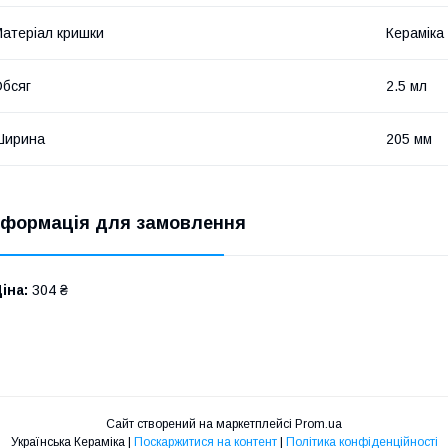
атеріал кришки
Кераміка
бсяг
2.5 мл
Ширина
205 мм
нформація для замовлення
іна:
304 ₴
Сайт створений на маркетплейсі
Prom.ua
Українська Кераміка |
Поскаржитися на контент
|
Політика конфіденційності