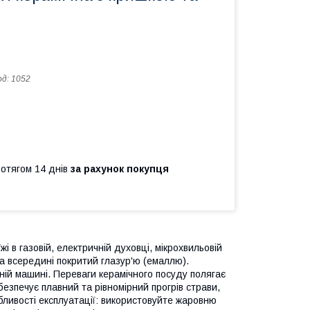
од:
1052
ротягом 14 днів
за рахунок покупця
і в газовій, електричній духовці, мікрохвильовій
та всередині покритий глазур'ю (емаллю).
ній машині. Переваги керамічного посуду полягає
безпечує плавний та рівномірний прогрів страви,
обливості експлуатації: використовуйте жаровню