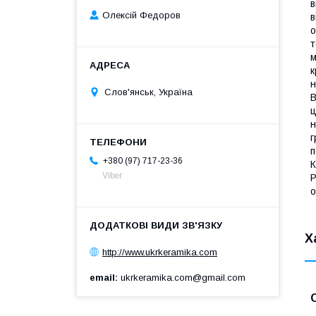
в
Олексій Федоров
в
о
т
м
к
н
Слов'янськ, Україна
В
ц
н
г
п
+380 (97) 717-23-36
К
Viber
P
о
Х
http://www.ukrkeramika.com
email
ukrkeramika.com@gmail.com