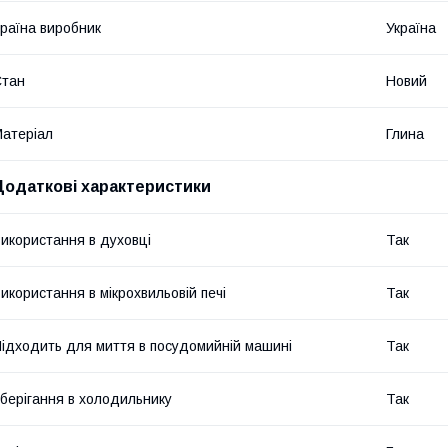
раїна виробник
Україна
Стан
Новий
атеріал
Глина
Додаткові характеристики
икористання в духовці
Так
икористання в мікрохвильовій печі
Так
ідходить для миття в посудомийній машині
Так
берігання в холодильнику
Так