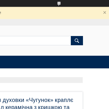
!
 духовки «Чугунок» краплє
 л керамічна з кришкою та