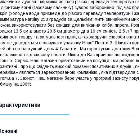
иключно в духовці: кераміка боїться різких перепадів температур і 
ідкритому вогні (газовому пальнику) суворо заборонено; під час п
кріп (холодна вода призведе до різкого перепаду температури і ж
емпература нагріву 250 градусів за Цельсієм; мити звичайними ми
ожна використовувати без кришки для випікання хліба, пирога. Роз
ришки 13.5 см діаметр 20.5 см діаметр дна 10 см ємність 2.5 л 7 при
аявності товару та актуальності ціни, а також зручні способи оплат
ам не доведеться оплачувати упаковку Нової Пошти 3. Швидка від
ей або на наступний день 4. Гарантія. Ми гарантуємо доставку Ваш
езалежності від способу оплати. Якщо до Вас прийшов пошкоджен
роші 5. Сервіс. Наш магазин орієнтований на покупця : ми робимо все
озитивні , про що свідчить високий показник позитивних відгуків , 
ераміка» являється зареєстрованою компанією , яка підтвердила с
rom.ua 7. Захист. Наш магазин бере участь у програмі захисту поку
бману на 100%
арактеристики
Основні