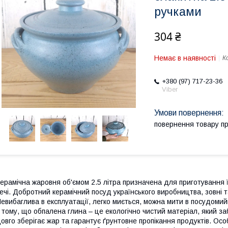
ручками
304 ₴
Немає в наявності
К
+380 (97) 717-23-36
Viber
повернення товару п
ерамічна жаровня об'ємом 2.5 літра призначена для приготування їж
ечі. Добротний керамічний посуд українського виробництва, зовні 
евибаглива в експлуатації, легко миється, можна мити в посудомий
 тому, що обпалена глина – це екологічно чистий матеріал, який за
овго зберігає жар та гарантує ґрунтовне пропікання продуктів. Ос