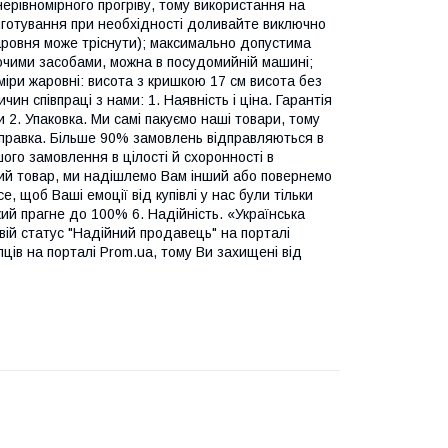
нерівномірного прогріву, тому використання на
риготування при необхідності доливайте виключно
аровня може тріснути); максимально допустима
ючими засобами, можна в посудомийній машині;
міри жаровні: висота з кришкою 17 см висота без
чин співпраці з нами: 1. Наявність і ціна. Гарантія
и 2. Упаковка. Ми самі пакуємо наші товари, тому
правка. Більше 90% замовлень відправляються в
ого замовлення в цілості й схоронності в
ий товар, ми надішлемо Вам інший або повернемо
, щоб Ваші емоції від купівлі у нас були тільки
який прагне до 100% 6. Надійність. «Українська
вій статус "Надійний продавець" на порталі
пців на порталі Prom.ua, тому Ви захищені від