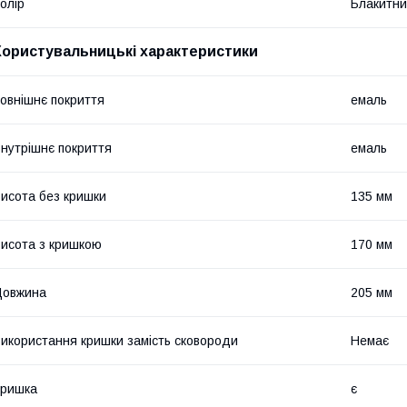
олір
Блакитн
Користувальницькі характеристики
овнішнє покриття
емаль
нутрішнє покриття
емаль
исота без кришки
135 мм
исота з кришкою
170 мм
Довжина
205 мм
икористання кришки замість сковороди
Немає
Кришка
є