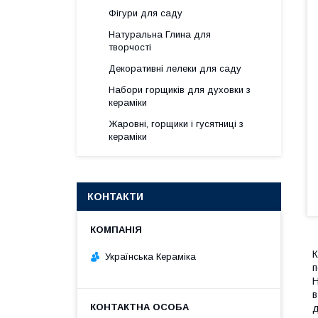
Фігури для саду
Натуральна Глина для
творчості
Декоративні лелеки для саду
Набори горщиків для духовки з
кераміки
Жаровні, горщики і гусятниці з
кераміки
КОНТАКТИ
К
Українська Кераміка
п
Н
в
д