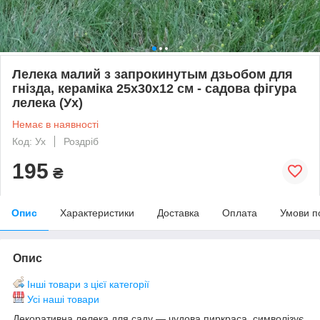
Лелека малий з запрокинутым дзьобом для
гнізда, кераміка 25х30х12 см - садова фігура
лелека (Ух)
Немає в наявності
Код: Ух
Роздріб
195
₴
Опис
Характеристики
Доставка
Оплата
Умови п
Опис
Інші товари з цієї категорії
Усі наші товари
Декоративна лелека для саду — чудова пиркраса, символізує