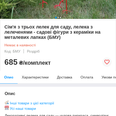
Сім'я з трьох лелек для саду, лелека з
лелеченями - садові фігури з кераміки на
металевих лапках (БМУ)
Немає в наявності
Код: БМУ
Роздріб
685
₴/комплект
Опис
Характеристики
Доставка
Оплата
Умови п
Опис
Інші товари з цієї категорії
Усі наші товари
Декоративні лелеки для саду — чудова пиркраса, символізує