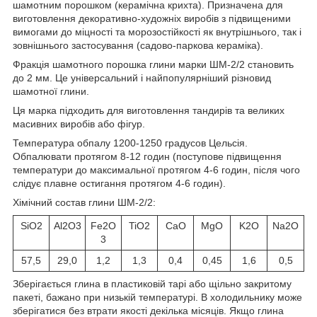
шамотним порошком (керамічна крихта). Призначена для
виготовлення декоративно-художніх виробів з підвищеними
вимогами до міцності та морозостійкості як внутрішнього, так і
зовнішнього застосування (садово-паркова кераміка).
Фракція шамотного порошка глини марки ШМ-2/2 становить
до 2 мм. Це універсальний і найпопулярніший різновид
шамотної глини.
Ця марка підходить для виготовлення тандирів та великих
масивних виробів або фігур.
Температура обпалу 1200-1250 градусов Цельсія.
Обпалювати протягом 8-12 годин (поступове підвищення
температури до максимальної протягом 4-6 годин, після чого
слідує плавне остигання протягом 4-6 годин).
Хімічний состав глини ШМ-2/2:
SiO2
Al2O3
Fe2O
TiO2
CaO
MgO
K2O
Na2O
3
57,5
29,0
1,2
1,3
0,4
0,45
1,6
0,5
Зберігається глина в пластиковій тарі або щільно закритому
пакеті, бажано при низькій температурі. В холодильнику може
зберігатися без втрати якості декілька місяців. Якщо глина