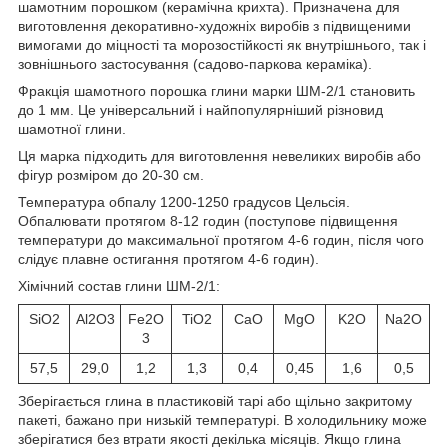
шамотним порошком (керамічна крихта). Призначена для
виготовлення декоративно-художніх виробів з підвищеними
вимогами до міцності та морозостійкості як внутрішнього, так і
зовнішнього застосування (садово-паркова кераміка).
Фракція шамотного порошка глини марки ШМ-2/1 становить
до 1 мм. Це універсальний і найпопулярніший різновид
шамотної глини.
Ця марка підходить для виготовлення невеликих виробів або
фігур розміром до 20-30 см.
Температура обпалу 1200-1250 градусов Цельсія.
Обпалювати протягом 8-12 годин (поступове підвищення
температури до максимальної протягом 4-6 годин, після чого
слідує плавне остигання протягом 4-6 годин).
Хімічний состав глини ШМ-2/1:
SiO2
Al2O3
Fe2O
TiO2
CaO
MgO
K2O
Na2O
3
57,5
29,0
1,2
1,3
0,4
0,45
1,6
0,5
Зберігається глина в пластиковій тарі або щільно закритому
пакеті, бажано при низькій температурі. В холодильнику може
зберігатися без втрати якості декілька місяців. Якщо глина