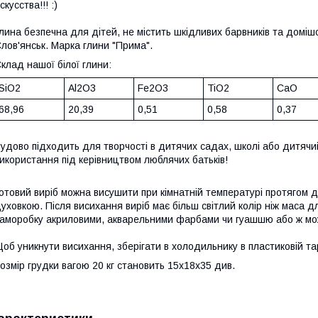
скусства!!! :)
лина безпечна для дітей, не містить шкідливих барвників та домішо
лов'янськ. Марка глини "Прима".
клад нашої білої глини:
SiO2
Al2O3
Fe2O3
TiO2
CaO
68,96
20,39
0,51
0,58
0,37
удово підходить для творчості в дитячих садах, школі або дитячи
икористання під керівництвом люблячих батьків!
отовий виріб можна висушити при кімнатній температурі протягом д
уховкою. Після висихання виріб має більш світлий колір ніж маса
аморобку акриловими, акварельними фарбами чи гуашшю або ж мо
об уникнути висихання, зберігати в холодильнику в пластиковій тар
озмір грудки вагою 20 кг становить 15х18х35 див.