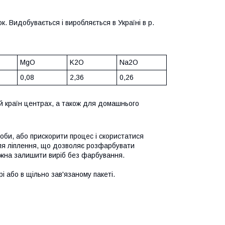
к. Видобувається і виробляється в Україні в р.
MgO
K2O
Na2O
0,08
2,36
0,26
й країн центрах, а також для домашнього
оби, або прискорити процес і скористатися
 для ліплення, що дозволяє розфарбувати
жна залишити виріб без фарбування.
і або в щільно зав'язаному пакеті.