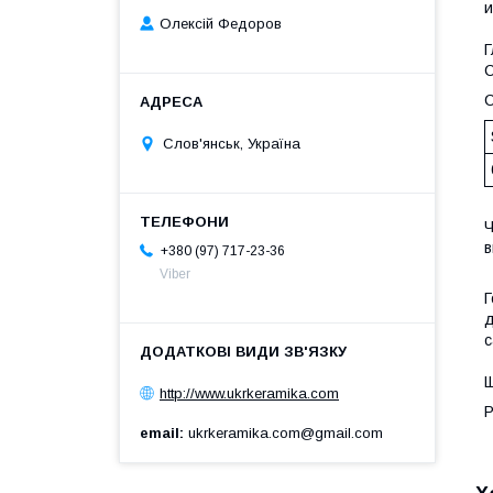
и
Олексій Федоров
Г
С
С
Слов'янськ, Україна
Ч
в
+380 (97) 717-23-36
Viber
Г
д
с
Щ
http://www.ukrkeramika.com
Р
email
ukrkeramika.com@gmail.com