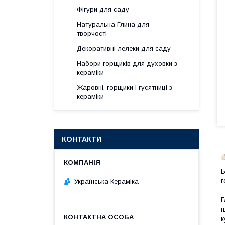
Фігури для саду
Натуральна Глина для
творчості
Декоративні лелеки для саду
Набори горщиків для духовки з
кераміки
Жаровні, горщики і гусятниці з
кераміки
КОНТАКТИ
Б
г
Українська Кераміка
Г
п
к