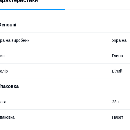
арактеристики
Основні
раїна виробник
Україна
ип
Глина
олір
Білий
Упаковка
ага
28 г
паковка
Пакет