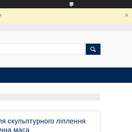
!
ля скульптурного ліплення
ічна маса