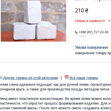
210 ₴
Немає в наявності
К
+380 (97) 717-23-36
Viber
повернення товару п
Другие товары из этой категории
|
Все наши товары
елая глина идеально подходит как для ручной лепки, скульптурно
ончарном круге, а также для производства посуды методом литья.
лина имеет пластичную консистенцию. Во время лепки можно исп
ластичности, что упростит процесс формирования изделия. Для эт
усочек глиняной массы. После чего можете смело создавать всев