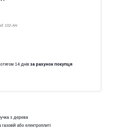
од:
102-АН
ротягом 14 днів
за рахунок покупця
ручка з дерева
газовій або електроплиті