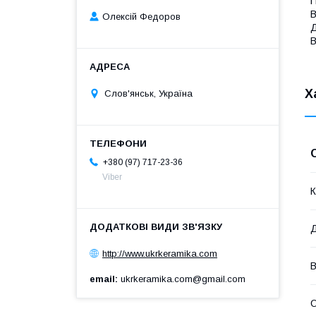
П
В
Олексій Федоров
Д
В
Х
Слов'янськ, Україна
+380 (97) 717-23-36
Viber
К
Д
http://www.ukrkeramika.com
В
email
ukrkeramika.com@gmail.com
О