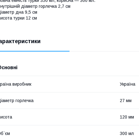
овна емність турки 350 мл, корисна — 300 мл.
нутрішній діаметр горлечка 2,7 см
іаметр дна 9,5 см
исота турки 12 см
арактеристики
Основні
раїна виробник
Україна
іаметр горлечка
27 мм
исота
120 мм
б`єм
300 мл